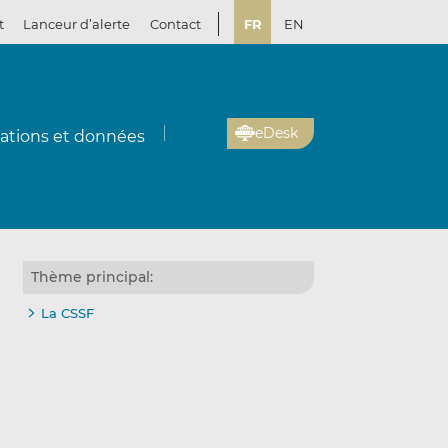
t
Lanceur d’alerte
Contact
FR
EN
eDesk
cations et données
Thème principal:
La CSSF