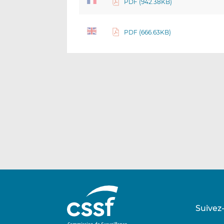
PDF (942.38KB)
PDF (666.63KB)
Suivez