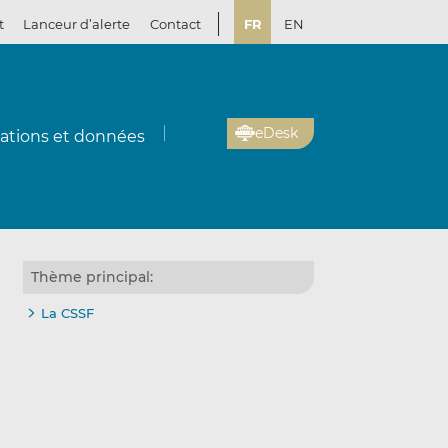
t
Lanceur d’alerte
Contact
FR
EN
eDesk
cations et données
Thème principal:
La CSSF