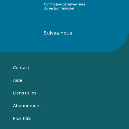
Suivez-nous
Suivez-
Suivez-
nous
nous
sur
sur
LinkedIn
Vimeo
Contact
Aide
Liens utiles
Abonnement
Flux RSS