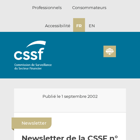
Passer
Professionnels
Consommateurs
au
contenu
Accessibilité
FR
EN
Publié le 1 septembre 2002
E
P
P
n
a
a
Newsletter
v
r
r
o
t
t
Newsletter de la CSSF n°
y
a
a