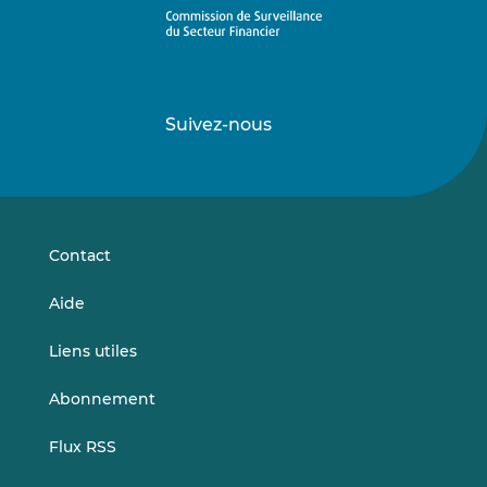
Suivez-nous
Suivez-
Suivez-
nous
nous
sur
sur
LinkedIn
Vimeo
Contact
Aide
Liens utiles
Abonnement
Flux RSS