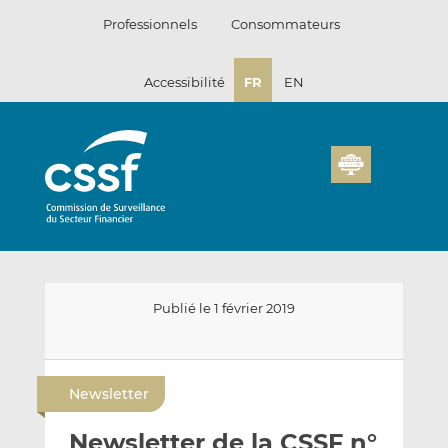
Passer
Professionnels
Consommateurs
au
contenu
Accessibilité
FR
EN
Publié le 1 février 2019
E
P
P
n
a
a
Newsletter
v
r
r
o
t
t
Newsletter de la CSSF n°
y
a
a