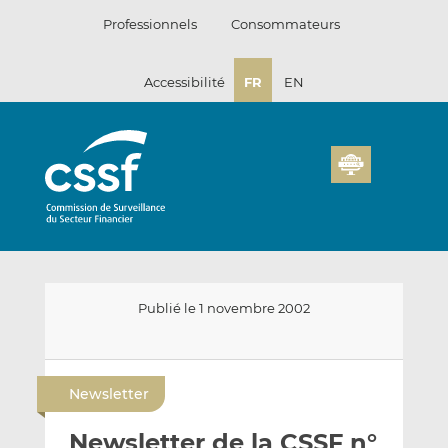
Passer
Professionnels
Consommateurs
au
contenu
Accessibilité
FR
EN
Publié le 1 novembre 2002
E
P
P
n
a
a
Newsletter
v
r
r
o
t
t
Newsletter de la CSSF n°
y
a
a