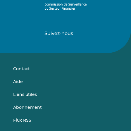
Suivez-nous
Suivez-
Suivez-
nous
nous
sur
sur
LinkedIn
Vimeo
Contact
Aide
Liens utiles
Abonnement
Flux RSS