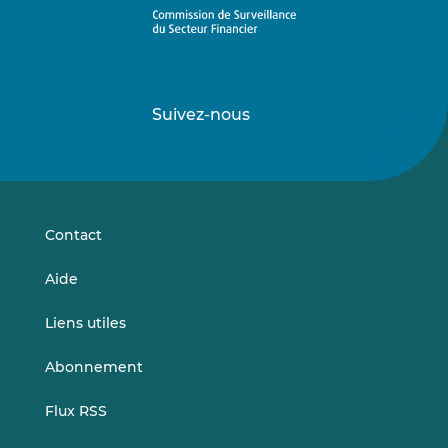
Suivez-nous
Suivez-
Suivez-
nous
nous
sur
sur
LinkedIn
Vimeo
Contact
Aide
Liens utiles
Abonnement
Flux RSS