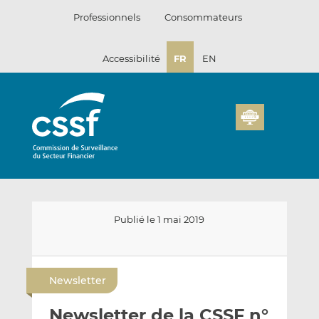
Passer
Professionnels
Consommateurs
au
contenu
Accessibilité
FR
EN
Publié le 1 mai 2019
E
P
P
n
a
a
Newsletter
v
r
r
o
t
t
Newsletter de la CSSF n°
y
a
a