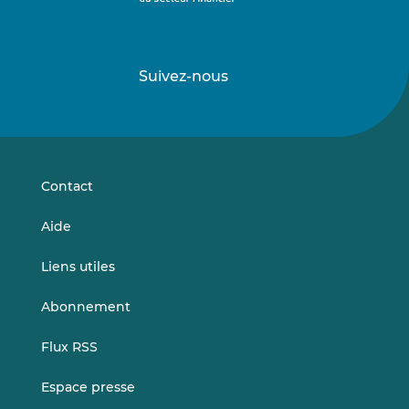
Suivez-nous
Suivez-
Suivez-
nous
nous
sur
sur
LinkedIn
Vimeo
Contact
Aide
Liens utiles
Abonnement
Flux RSS
Espace presse