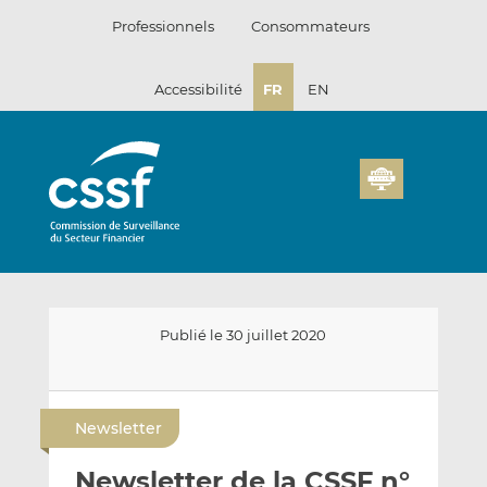
Passer
Professionnels
Consommateurs
au
contenu
Accessibilité
FR
EN
Publié le 30 juillet 2020
E
P
P
n
a
a
Newsletter
v
r
r
o
t
t
Newsletter de la CSSF n°
y
a
a