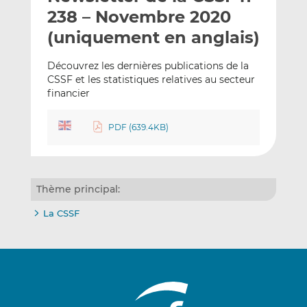
e
g
g
238 – Novembre 2020
r
e
e
(uniquement en anglais)
p
r
r
a
s
s
Découvrez les dernières publications de la
r
u
u
CSSF et les statistiques relatives au secteur
e
r
r
financier
m
L
F
a
i
a
PDF (639.4KB)
i
n
c
l
k
e
e
b
d
o
Thème principal:
I
o
La CSSF
n
k