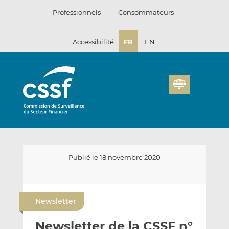
Passer
Professionnels
Consommateurs
au
contenu
Accessibilité
FR
EN
Publié le 18 novembre 2020
E
P
P
n
a
a
Newsletter
v
r
r
o
t
t
Newsletter de la CSSF n°
y
a
a