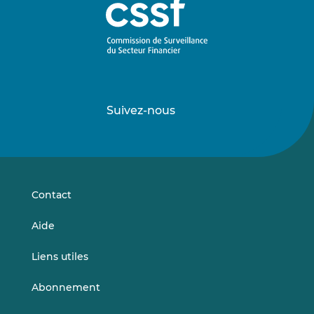
Suivez-nous
Suivez-
Suivez-
nous
nous
sur
sur
LinkedIn
Vimeo
Contact
Aide
Liens utiles
Abonnement