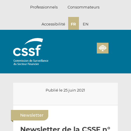
Passer
Professionnels
Consommateurs
au
contenu
Accessibilité
FR
EN
Publié le 25 juin 2021
E
P
P
n
a
a
Newsletter
v
r
r
o
t
t
Newsletter de la CSSF n°
y
a
a