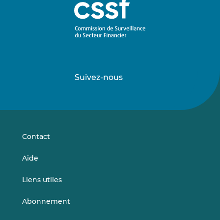
Suivez-nous
Suivez-
Suivez-
nous
nous
sur
sur
LinkedIn
Vimeo
Contact
Aide
Liens utiles
Abonnement