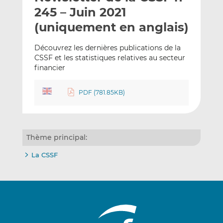
e
g
g
245 – Juin 2021
r
e
e
(uniquement en anglais)
p
r
r
a
s
s
Découvrez les dernières publications de la
r
u
u
CSSF et les statistiques relatives au secteur
e
r
r
financier
m
L
F
a
i
a
PDF (781.85KB)
i
n
c
l
k
e
e
b
d
o
Thème principal:
I
o
La CSSF
n
k