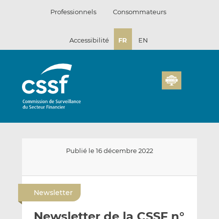
Passer
Professionnels
Consommateurs
au
contenu
Accessibilité
FR
EN
Publié le 16 décembre 2022
E
P
P
n
a
a
Newsletter
v
r
r
o
t
t
Newsletter de la CSSF n°
y
a
a