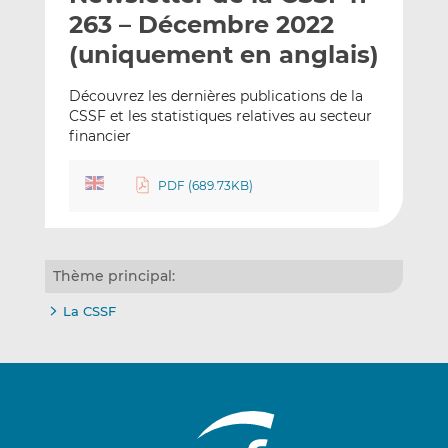
e
g
g
263 – Décembre 2022
r
e
e
(uniquement en anglais)
p
r
r
a
s
s
Découvrez les dernières publications de la
r
u
u
CSSF et les statistiques relatives au secteur
e
r
r
financier
m
L
F
a
i
a
PDF (689.73KB)
i
n
c
l
k
e
e
b
d
o
Thème principal:
I
o
La CSSF
n
k