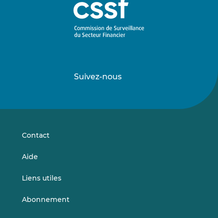
Suivez-nous
Suivez-
Suivez-
nous
nous
sur
sur
LinkedIn
Vimeo
Contact
Aide
Liens utiles
Abonnement