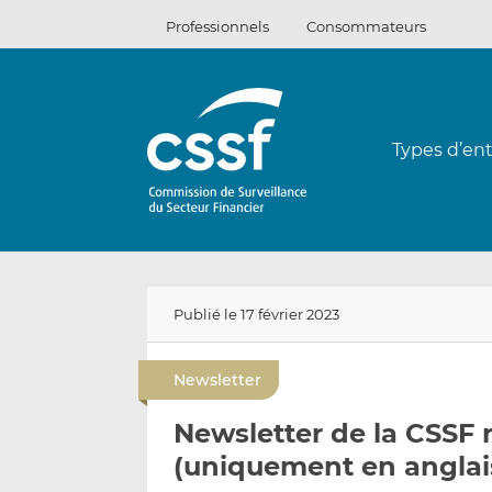
Passer
Professionnels
Consommateurs
au
contenu
Types d’ent
Publié le 17 février 2023
Newsletter
Newsletter de la CSSF n
(uniquement en anglai