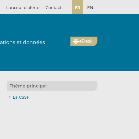
t
Lanceur d’alerte
Contact
FR
EN
eDesk
cations et données
Thème principal:
La CSSF