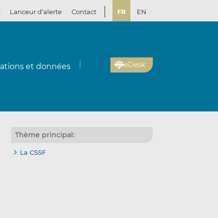
t
Lanceur d’alerte
Contact
FR
EN
eDesk
cations et données
Thème principal:
La CSSF