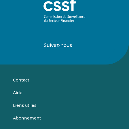
Suivez-nous
Suivez-
Suivez-
nous
nous
sur
sur
LinkedIn
Vimeo
Contact
Aide
Liens utiles
Abonnement