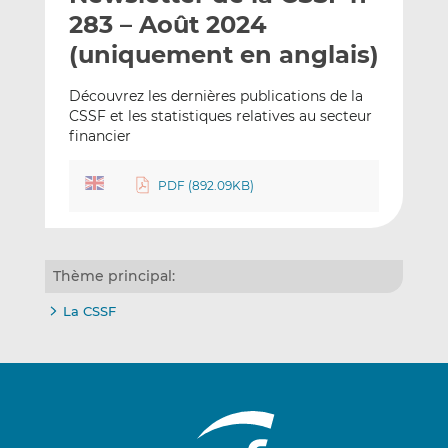
e
g
g
283 – Août 2024
r
e
e
(uniquement en anglais)
p
r
r
a
s
s
Découvrez les dernières publications de la
r
u
u
CSSF et les statistiques relatives au secteur
e
r
r
financier
m
L
F
a
i
a
PDF (892.09KB)
i
n
c
l
k
e
e
b
d
o
Thème principal:
I
o
La CSSF
n
k