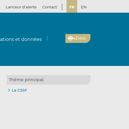
t
Lanceur d’alerte
Contact
FR
EN
eDesk
cations et données
Thème principal:
La CSSF