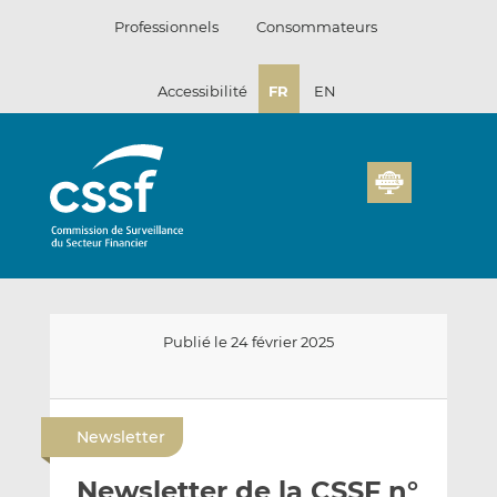
Passer
Professionnels
Consommateurs
au
contenu
Accessibilité
FR
EN
Publié le 24 février 2025
E
P
P
n
a
a
Newsletter
v
r
r
o
t
t
Newsletter de la CSSF n°
y
a
a