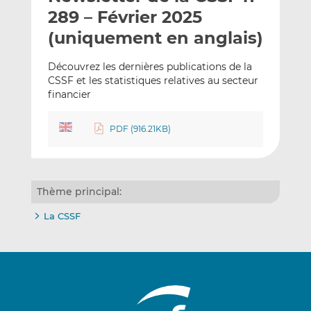
e
g
g
289 – Février 2025
r
e
e
(uniquement en anglais)
p
r
r
a
s
s
Découvrez les dernières publications de la
r
u
u
CSSF et les statistiques relatives au secteur
e
r
r
financier
m
L
F
a
i
a
PDF (916.21KB)
i
n
c
l
k
e
e
b
d
o
Thème principal:
I
o
La CSSF
n
k