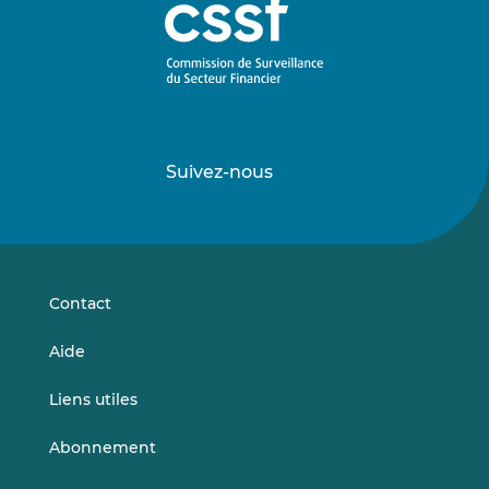
Suivez-nous
Suivez-
Suivez-
nous
nous
sur
sur
LinkedIn
Vimeo
Contact
Aide
Liens utiles
Abonnement