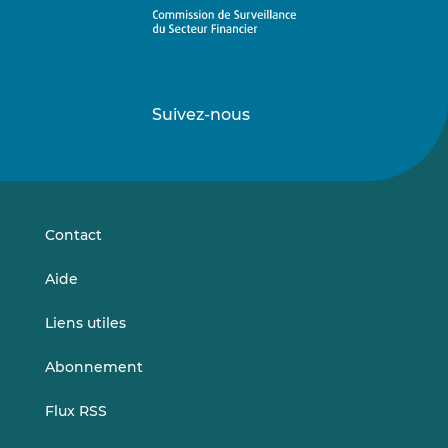
Suivez-nous
Suivez-
Suivez-
nous
nous
sur
sur
LinkedIn
Vimeo
Contact
Aide
Liens utiles
Abonnement
Flux RSS