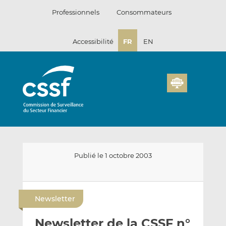
Passer
Professionnels
Consommateurs
au
contenu
Accessibilité
FR
EN
Publié le 1 octobre 2003
E
P
P
n
a
a
Newsletter
v
r
r
o
t
t
Newsletter de la CSSF n°
y
a
a