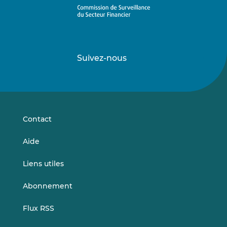
Suivez-nous
Suivez-
Suivez-
nous
nous
sur
sur
LinkedIn
Vimeo
Contact
Aide
Liens utiles
Abonnement
Flux RSS