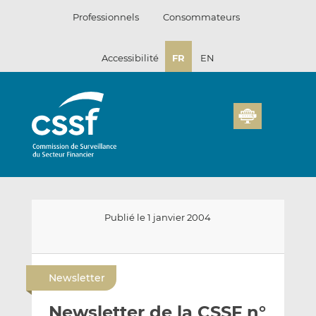
Passer
Professionnels
Consommateurs
au
contenu
Accessibilité
FR
EN
Publié le 1 janvier 2004
E
P
P
n
a
a
Newsletter
v
r
r
o
t
t
Newsletter de la CSSF n°
y
a
a