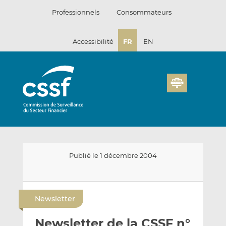
Passer
Professionnels
Consommateurs
au
contenu
Accessibilité
FR
EN
Publié le 1 décembre 2004
E
P
P
n
a
a
Newsletter
v
r
r
o
t
t
Newsletter de la CSSF n°
y
a
a