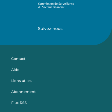
Suivez-nous
Suivez-
Suivez-
nous
nous
sur
sur
LinkedIn
Vimeo
Contact
Aide
Liens utiles
Abonnement
Flux RSS