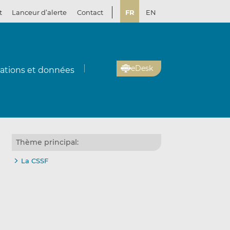
t
Lanceur d’alerte
Contact
FR
EN
eDesk
cations et données
Thème principal:
La CSSF