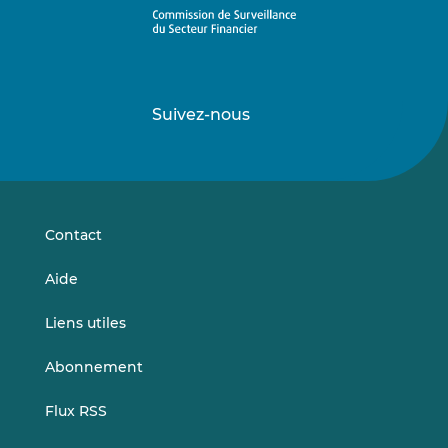
Suivez-nous
Suivez-
Suivez-
nous
nous
sur
sur
LinkedIn
Vimeo
Contact
Aide
Liens utiles
Abonnement
Flux RSS