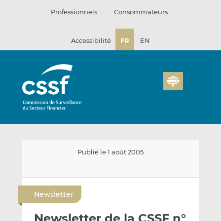
Passer
Professionnels
Consommateurs
au
contenu
Accessibilité
FR
EN
Publié le 1 août 2005
E
P
P
n
a
a
Newsletter
v
r
r
o
t
t
Newsletter de la CSSF n°
y
a
a