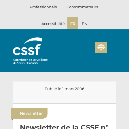
Passer
Professionnels
Consommateurs
au
contenu
Accessibilité
FR
EN
Publié le 1 mars 2006
E
P
P
n
a
a
Newsletter
v
r
r
o
t
t
Newsletter de la CSSF n°
y
a
a