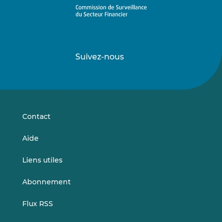
Suivez-nous
Suivez-
Suivez-
nous
nous
sur
sur
LinkedIn
Vimeo
Contact
Aide
Liens utiles
Abonnement
Flux RSS