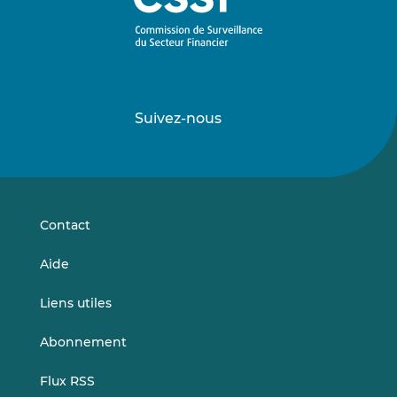
Suivez-nous
Suivez-
Suivez-
nous
nous
sur
sur
LinkedIn
Vimeo
Contact
Aide
Liens utiles
Abonnement
Flux RSS