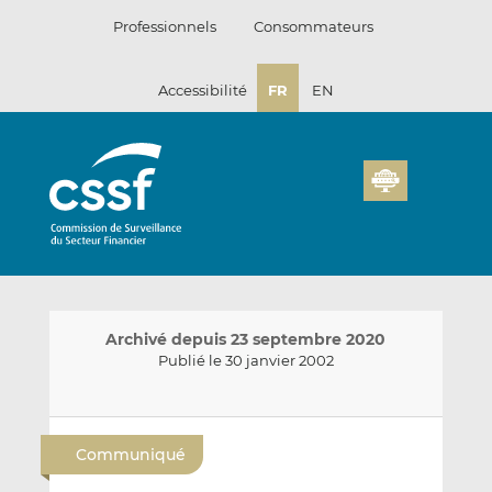
Passer
Professionnels
Consommateurs
au
contenu
Accessibilité
FR
EN
Archivé depuis 23 septembre 2020
Publié le 30 janvier 2002
E
P
P
n
a
a
Communiqué
v
r
r
o
t
t