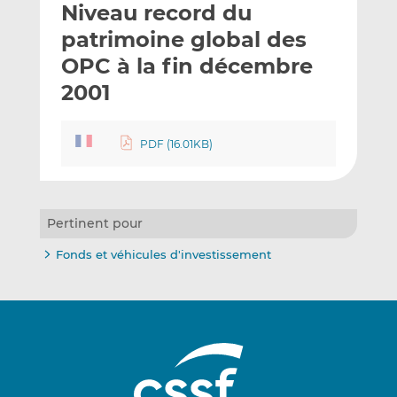
Niveau record du
y
a
a
e
g
g
patrimoine global des
r
e
e
OPC à la fin décembre
p
r
r
2001
a
s
s
r
u
u
e
r
r
PDF (16.01KB)
m
L
F
a
i
a
i
n
c
l
k
e
Pertinent pour
e
b
d
o
Fonds et véhicules d'investissement
I
o
n
k