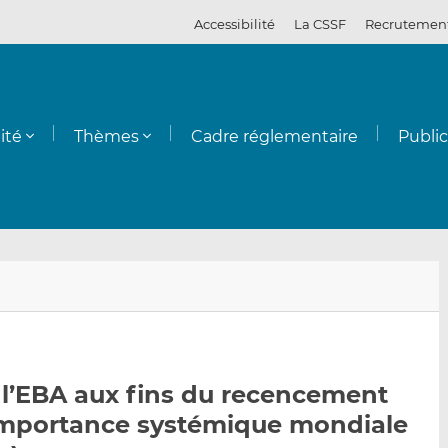
Accessibilité
La CSSF
Recrutemen
ité
Thèmes
Cadre réglementaire
Publi
E
P
P
n
a
a
v
r
r
o
t
t
y
a
a
l’EBA aux fins du recencement
e
g
g
importance systémique mondiale
r
e
e