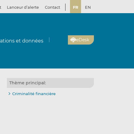
t
Lanceur d’alerte
Contact
FR
EN
eDesk
cations et données
Thème principal:
Criminalité financière