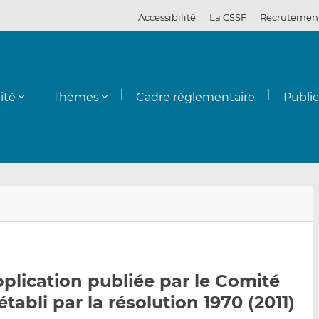
Accessibilité
La CSSF
Recrutemen
ité
Thèmes
Cadre réglementaire
Publi
E
P
P
n
a
a
v
r
r
o
t
t
y
a
a
application publiée par le Comité
e
g
g
tabli par la résolution 1970 (2011)
r
e
e