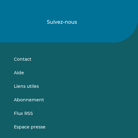
Suivez-nous
Suivez-
Suivez-
nous
nous
sur
sur
LinkedIn
Vimeo
Contact
Aide
Liens utiles
Abonnement
Flux RSS
Espace presse