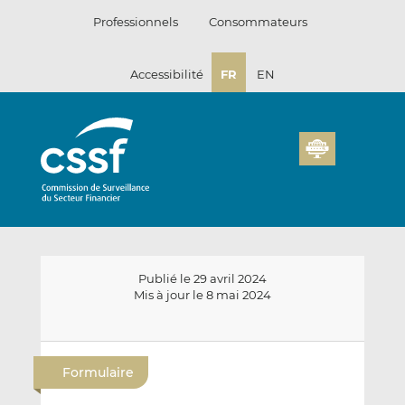
Passer
Professionnels
Consommateurs
au
contenu
Accessibilité
FR
EN
Publié le 29 avril 2024
Mis à jour le 8 mai 2024
E
P
P
n
a
a
Formulaire
v
r
r
o
t
t