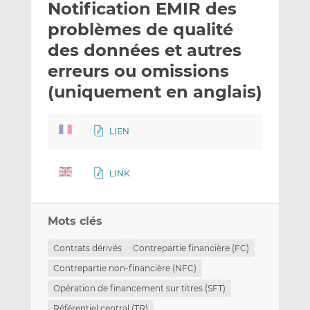
Notification EMIR des
y
a
a
e
g
g
problèmes de qualité
r
e
e
des données et autres
p
r
r
erreurs ou omissions
a
s
s
r
u
u
(uniquement en anglais)
e
r
r
m
L
F
LIEN
a
i
a
i
n
c
l
k
e
LINK
e
b
d
o
I
o
Mots clés
n
k
Contrats dérivés
Contrepartie financière (FC)
Contrepartie non-financière (NFC)
Opération de financement sur titres (SFT)
Référentiel central (TR)