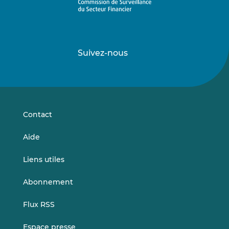
Suivez-nous
Suivez-
Suivez-
nous
nous
sur
sur
LinkedIn
Vimeo
Contact
Aide
Liens utiles
Abonnement
Flux RSS
Espace presse