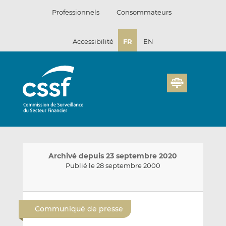
Passer
Professionnels
Consommateurs
au
contenu
Accessibilité
FR
EN
Archivé depuis 23 septembre 2020
Publié le 28 septembre 2000
E
P
P
n
a
a
Communiqué de presse
v
r
r
o
t
t