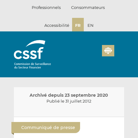
Passer
Professionnels
Consommateurs
au
contenu
Accessibilité
FR
EN
Archivé depuis 23 septembre 2020
Publié le 31 juillet 2012
E
P
P
n
a
a
Communiqué de presse
v
r
r
o
t
t