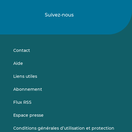
Suivez-nous
Suivez-
Suivez-
nous
nous
sur
sur
LinkedIn
Vimeo
Contact
Aide
Liens utiles
Abonnement
Flux RSS
Espace presse
Conditions générales d’utilisation et protection