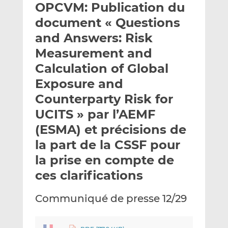
OPCVM: Publication du
y
a
a
e
g
g
document « Questions
r
e
e
and Answers: Risk
p
r
r
Measurement and
a
s
s
r
u
u
Calculation of Global
e
r
r
Exposure and
m
L
F
Counterparty Risk for
a
i
a
UCITS » par l’AEMF
i
n
c
l
k
e
(ESMA) et précisions de
e
b
la part de la CSSF pour
d
o
la prise en compte de
I
o
n
k
ces clarifications
Communiqué de presse 12/29