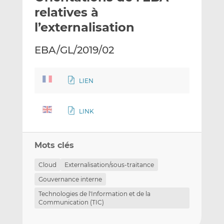
e
g
g
relatives à
r
e
e
l’externalisation
p
r
r
a
s
s
EBA/GL/2019/02
r
u
u
e
r
r
m
L
F
LIEN
a
i
a
i
n
c
l
k
e
LINK
e
b
d
o
Mots clés
I
o
n
k
Cloud
Externalisation/sous-traitance
Gouvernance interne
Technologies de l'Information et de la
Communication (TIC)