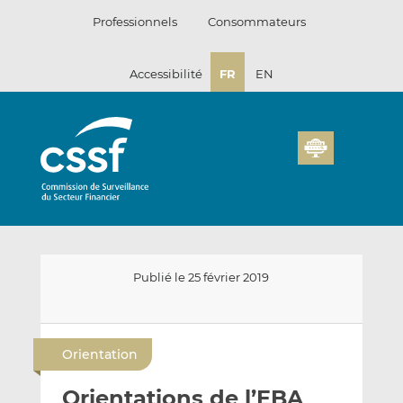
Passer
Professionnels
Consommateurs
au
contenu
Accessibilité
FR
EN
Publié le 25 février 2019
E
P
P
n
a
a
Orientation
v
r
r
o
t
t
Orientations de l’EBA
y
a
a