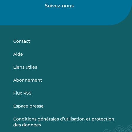
Suivez-nous
Suivez-
Suivez-
nous
nous
sur
sur
LinkedIn
Vimeo
Contact
Aide
Liens utiles
Abonnement
Flux RSS
Espace presse
Conditions générales d’utilisation et protection
des données