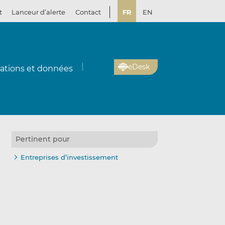
t
Lanceur d’alerte
Contact
FR
EN
eDesk
cations et données
Pertinent pour
Entreprises d’investissement