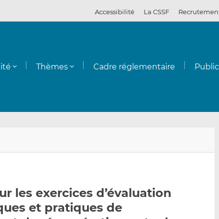
Accessibilité
La CSSF
Recrutemen
ité
Thèmes
Cadre réglementaire
Publi
E
P
P
n
a
a
v
r
r
o
t
t
y
a
a
ur les exercices d’évaluation
e
g
g
ques et pratiques de
r
e
e