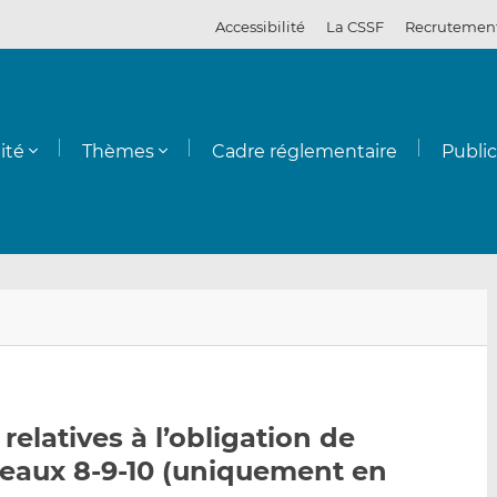
Accessibilité
La CSSF
Recrutemen
ité
Thèmes
Cadre réglementaire
Publi
E
P
P
n
a
a
v
r
r
o
t
t
y
a
a
relatives à l’obligation de
e
g
g
leaux 8-9-10 (uniquement en
r
e
e