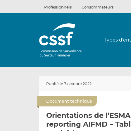
Passer
Professionnels
Consommateurs
au
contenu
Types d’ent
Publié le 7 octobre 2022
Document technique
Orientations de l’ESMA 
reporting AIFMD – Tab