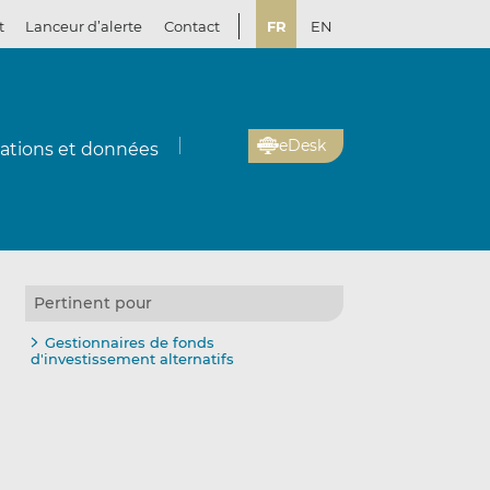
t
Lanceur d’alerte
Contact
FR
EN
eDesk
cations et données
Pertinent pour
Gestionnaires de fonds
d'investissement alternatifs