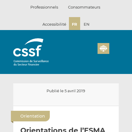
Passer
Professionnels
Consommateurs
au
contenu
Accessibilité
FR
EN
Publié le 5 avril 2019
E
P
P
n
a
a
Orientation
v
r
r
o
t
t
Orientations de l’ESMA
y
a
a