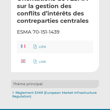
e
g
g
sur la gestion des
r
e
e
conflits d’intérêts des
p
r
r
contreparties centrales
a
s
s
r
u
u
ESMA 70-151-1439
e
r
r
m
L
F
a
i
a
LIEN
i
n
c
l
k
e
e
b
LINK
d
o
I
o
n
k
Thème principal:
Règlement EMIR (European Market Infrastructure
Regulation)