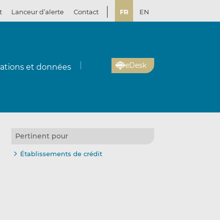
t
Lanceur d’alerte
Contact
FR
EN
eDesk
cations et données
Pertinent pour
Établissements de crédit