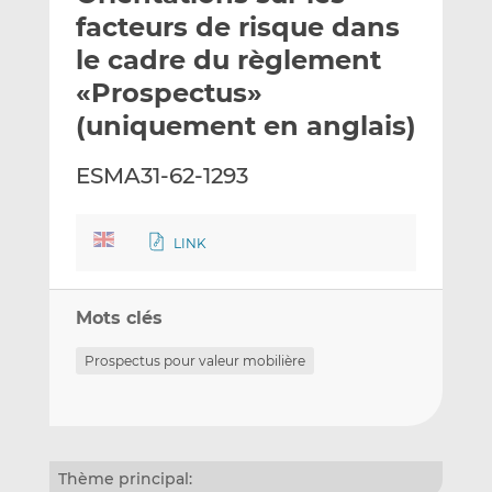
e
g
g
facteurs de risque dans
r
e
e
le cadre du règlement
p
r
r
«Prospectus»
a
s
s
r
u
u
(uniquement en anglais)
e
r
r
m
L
F
ESMA31-62-1293
a
i
a
i
n
c
l
k
e
LINK
e
b
d
o
Mots clés
I
o
n
k
Prospectus pour valeur mobilière
Thème principal: