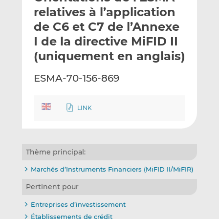
e
g
g
relatives à l’application
r
e
e
de C6 et C7 de l’Annexe
p
r
r
I de la directive MiFID II
a
s
s
r
u
u
(uniquement en anglais)
e
r
r
m
L
F
ESMA-70-156-869
a
i
a
i
n
c
l
k
e
LINK
e
b
d
o
I
o
Thème principal:
n
k
Marchés d’Instruments Financiers (MiFID II/MiFIR)
Pertinent pour
Entreprises d’investissement
Établissements de crédit