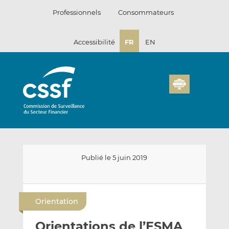
Passer
Professionnels
Consommateurs
au
contenu
Accessibilité
FR
EN
Publié le 5 juin 2019
E
P
P
n
a
a
Orientation
v
r
r
o
t
t
Orientations de l’ESMA
y
a
a