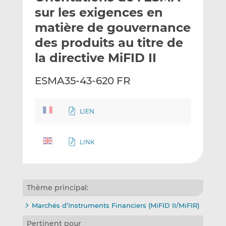
e
g
g
sur les exigences en
r
e
e
matière de gouvernance
p
r
r
des produits au titre de
a
s
s
r
u
u
la directive MiFID II
e
r
r
m
L
F
ESMA35-43-620 FR
a
i
a
i
n
c
l
k
e
LIEN
e
b
d
o
LINK
I
o
n
k
Thème principal:
Marchés d’Instruments Financiers (MiFID II/MiFIR)
Pertinent pour