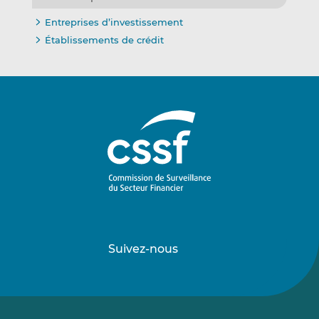
Entreprises d’investissement
Établissements de crédit
Suivez-nous
Suivez-
Suivez-
nous
nous
sur
sur
LinkedIn
Vimeo