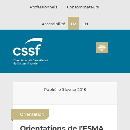
Passer
Professionnels
Consommateurs
au
contenu
Accessibilité
FR
EN
Publié le 5 février 2018
E
P
P
n
a
a
Orientation
v
r
r
o
t
t
Orientations de l’ESMA
y
a
a