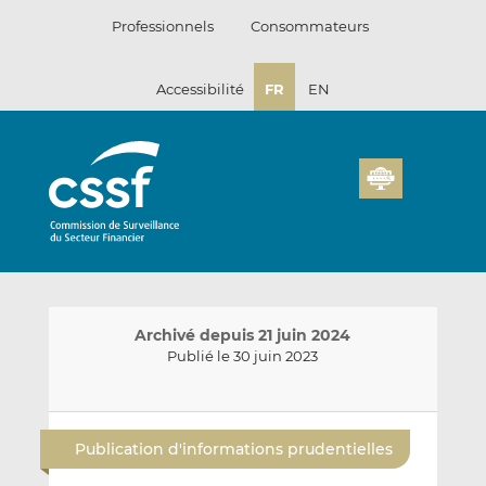
Passer
Professionnels
Consommateurs
au
contenu
Accessibilité
FR
EN
Archivé depuis 21 juin 2024
Publié le 30 juin 2023
E
P
P
n
a
a
Publication d'informations prudentielles
v
r
r
o
t
t