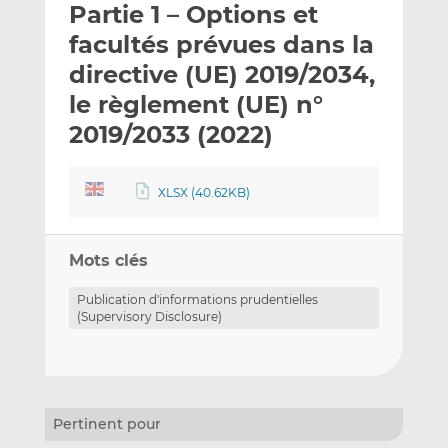
Partie 1 – Options et
y
a
a
e
g
g
facultés prévues dans la
r
e
e
directive (UE) 2019/2034,
p
r
r
le règlement (UE) n°
a
s
s
r
u
u
2019/2033 (2022)
e
r
r
m
L
F
XLSX (40.62KB)
a
i
a
i
n
c
l
k
e
Mots clés
e
b
d
o
Publication d'informations prudentielles
I
o
(Supervisory Disclosure)
n
k
Pertinent pour