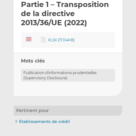
Partie 1 – Transposition
y
a
a
e
g
g
de la directive
r
e
e
2013/36/UE (2022)
p
r
r
a
s
s
r
u
u
XLSX (17.04KB)
e
r
r
m
L
F
a
i
a
Mots clés
i
n
c
Publication d'informations prudentielles
l
k
e
(Supervisory Disclosure)
e
b
d
o
I
o
n
k
Pertinent pour
Établissements de crédit