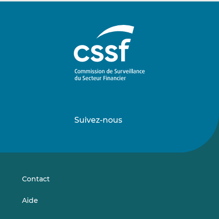
Suivez-nous
Suivez-
Suivez-
nous
nous
sur
sur
LinkedIn
Vimeo
Contact
Aide