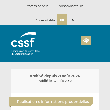
Passer
Professionnels
Consommateurs
au
contenu
Accessibilité
FR
EN
Archivé depuis 21 août 2024
Publié le 23 août 2023
E
P
P
n
a
a
Publication d'informations prudentielles
v
r
r
o
t
t