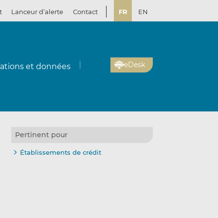
t
Lanceur d’alerte
Contact
FR
EN
eDesk
cations et données
Pertinent pour
Établissements de crédit