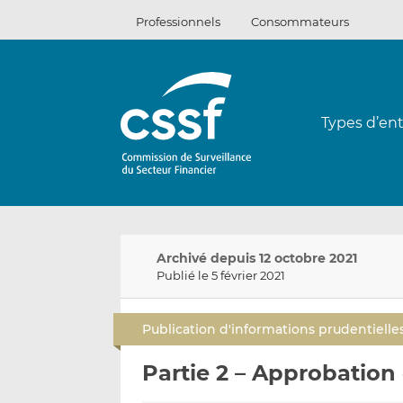
Passer
Professionnels
Consommateurs
au
contenu
Types d’ent
Archivé depuis 12 octobre 2021
Publié le 5 février 2021
Publication d'informations prudentielle
Partie 2 – Approbation