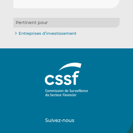
Pertinent pour
Entreprises d’investissement
Suivez-nous
Suivez-
Suivez-
nous
nous