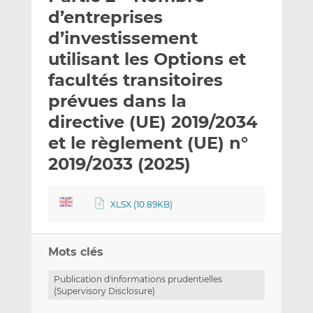
e
g
g
d’entreprises
r
e
e
d’investissement
p
r
r
utilisant les Options et
a
s
s
r
u
u
facultés transitoires
e
r
r
prévues dans la
m
L
F
directive (UE) 2019/2034
a
i
a
et le règlement (UE) n°
i
n
c
l
k
e
2019/2033 (2025)
e
b
d
o
I
o
XLSX (10.89KB)
n
k
Mots clés
Publication d'informations prudentielles
(Supervisory Disclosure)