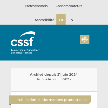
Passer
Professionnels
Consommateurs
au
contenu
Accessibilité
FR
EN
Archivé depuis 21 juin 2024
Publié le 30 juin 2023
E
P
P
n
a
a
Publication d'informations prudentielles
v
r
r
o
t
t