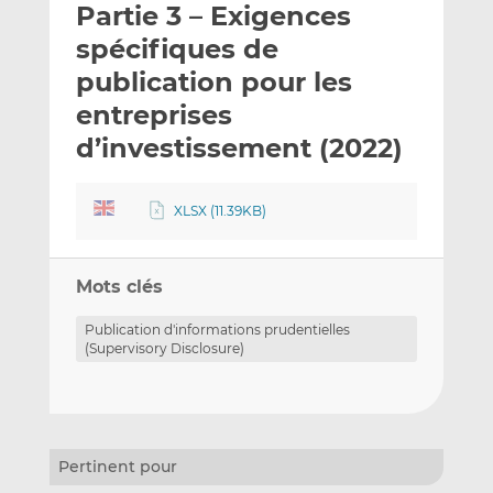
Partie 3 – Exigences
y
a
a
e
g
g
spécifiques de
r
e
e
publication pour les
p
r
r
entreprises
a
s
s
r
u
u
d’investissement (2022)
e
r
r
m
L
F
XLSX (11.39KB)
a
i
a
i
n
c
l
k
e
Mots clés
e
b
d
o
Publication d'informations prudentielles
I
o
(Supervisory Disclosure)
n
k
Pertinent pour