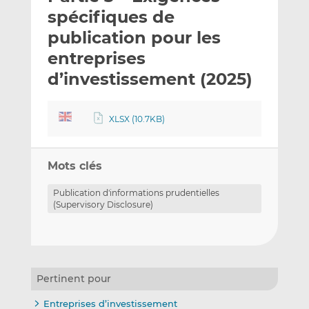
e
g
g
spécifiques de
r
e
e
publication pour les
p
r
r
entreprises
a
s
s
r
u
u
d’investissement (2025)
e
r
r
m
L
F
XLSX (10.7KB)
a
i
a
i
n
c
l
k
e
Mots clés
e
b
d
o
Publication d'informations prudentielles
I
o
(Supervisory Disclosure)
n
k
Pertinent pour
Entreprises d’investissement