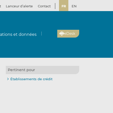
t
Lanceur d’alerte
Contact
FR
EN
eDesk
cations et données
Pertinent pour
Établissements de crédit