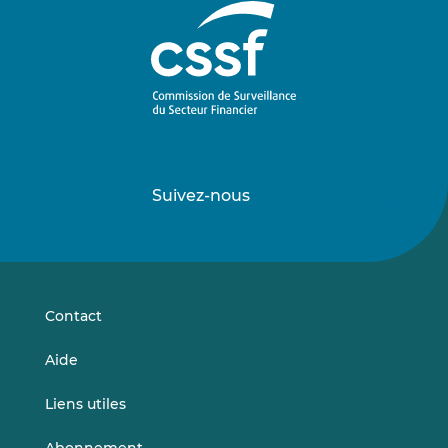
Suivez-nous
Suivez-
Suivez-
nous
nous
sur
sur
LinkedIn
Vimeo
Contact
Aide
Liens utiles