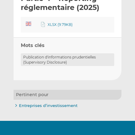
e
g
g
réglementaire (2025)
r
e
e
p
r
r
XLSX (9.79KB)
a
s
s
r
u
u
e
r
r
Mots clés
m
L
F
a
i
a
Publication d'informations prudentielles
i
n
c
(Supervisory Disclosure)
l
k
e
e
b
d
o
I
o
Pertinent pour
n
k
Entreprises d’investissement