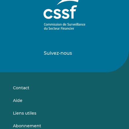
Suivez-nous
Suivez-
Suivez-
nous
nous
sur
sur
LinkedIn
Vimeo
Contact
Aide
Liens utiles
Abonnement