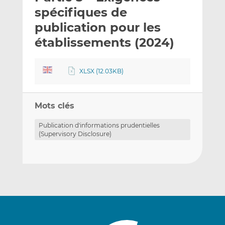
e
g
g
spécifiques de
r
e
e
publication pour les
p
r
r
établissements (2024)
a
s
s
r
u
u
e
r
r
XLSX (12.03KB)
m
L
F
a
i
a
i
n
c
Mots clés
l
k
e
e
b
Publication d'informations prudentielles
(Supervisory Disclosure)
d
o
I
o
n
k