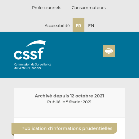
Passer
Professionnels
Consommateurs
au
contenu
Accessibilité
FR
EN
Archivé depuis 12 octobre 2021
Publié le 5 février 2021
E
P
P
n
a
a
Publication d'informations prudentielles
v
r
r
o
t
t