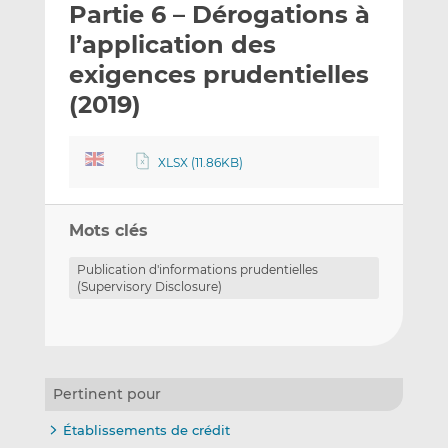
Partie 6 – Dérogations à
y
a
a
e
g
g
l’application des
r
e
e
exigences prudentielles
p
r
r
(2019)
a
s
s
r
u
u
e
r
r
XLSX (11.86KB)
m
L
F
a
i
a
i
n
c
Mots clés
l
k
e
e
b
Publication d'informations prudentielles
(Supervisory Disclosure)
d
o
I
o
n
k
Pertinent pour
Établissements de crédit