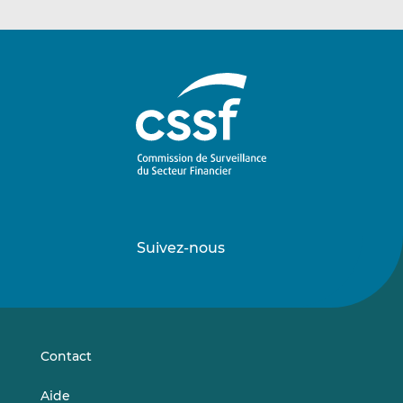
Suivez-nous
Suivez-
Suivez-
nous
nous
sur
sur
LinkedIn
Vimeo
Contact
Aide