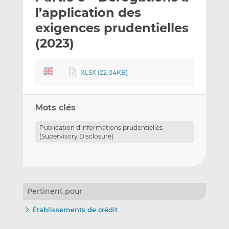
e
g
g
l’application des
r
e
e
exigences prudentielles
p
r
r
(2023)
a
s
s
r
u
u
e
r
r
XLSX (22.04KB)
m
L
F
a
i
a
i
n
c
Mots clés
l
k
e
e
b
Publication d'informations prudentielles
(Supervisory Disclosure)
d
o
I
o
n
k
Pertinent pour
Établissements de crédit