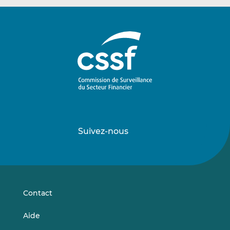
Suivez-nous
Suivez-
Suivez-
nous
nous
sur
sur
LinkedIn
Vimeo
Contact
Aide