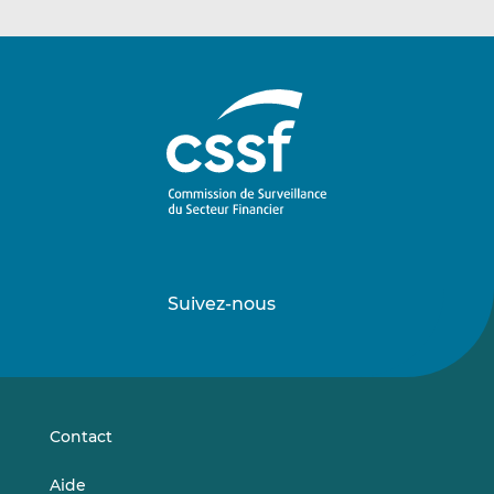
Suivez-nous
Suivez-
Suivez-
nous
nous
sur
sur
LinkedIn
Vimeo
Contact
Aide