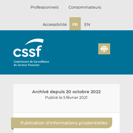
Passer
Professionnels
Consommateurs
au
contenu
Accessibilité
FR
EN
Archivé depuis 20 octobre 2022
Publié le 5 février 2021
E
P
P
n
a
a
Publication d'informations prudentielles
v
r
r
o
t
t