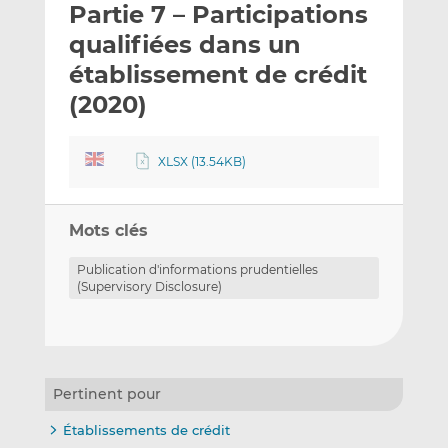
Partie 7 – Participations
y
a
a
e
g
g
qualifiées dans un
r
e
e
établissement de crédit
p
r
r
(2020)
a
s
s
r
u
u
e
r
r
XLSX (13.54KB)
m
L
F
a
i
a
i
n
c
Mots clés
l
k
e
e
b
Publication d'informations prudentielles
(Supervisory Disclosure)
d
o
I
o
n
k
Pertinent pour
Établissements de crédit