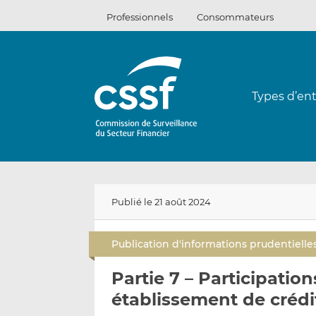
Passer
Professionnels
Consommateurs
au
contenu
Types d’ent
Publié le 21 août 2024
Publication d'informations prudentielle
Partie 7 – Participatio
établissement de crédi