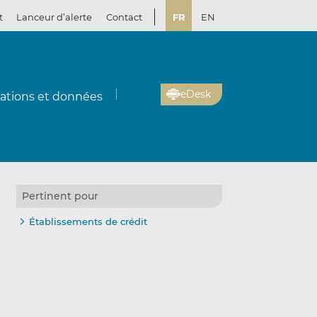
t
Lanceur d’alerte
Contact
FR
EN
eDesk
cations et données
Pertinent pour
Établissements de crédit