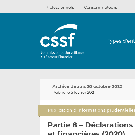
Passer
Professionnels
Consommateurs
au
contenu
Types d’ent
Archivé depuis 20 octobre 2022
Publié le 5 février 2021
Publication d'informations prudentielle
Partie 8 – Déclaration
et financières (2020)