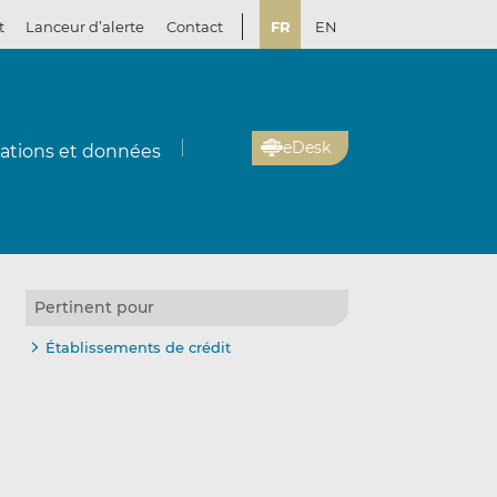
t
Lanceur d’alerte
Contact
FR
EN
eDesk
cations et données
Pertinent pour
Établissements de crédit