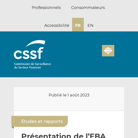
Passer
Professionnels
Consommateurs
au
contenu
Accessibilité
FR
EN
Publié le 1 août 2023
E
P
P
n
a
a
Études et rapports
v
r
r
o
t
t
Présentation de l’EBA
y
a
a