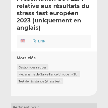
e
g
g
relative aux résultats du
r
e
e
stress test européen
p
r
r
2023 (uniquement en
a
s
s
r
u
u
anglais)
e
r
r
m
L
F
LINK
a
i
a
i
n
c
l
k
e
Mots clés
e
b
d
o
Gestion des risques
I
o
Mécanisme de Surveillance Unique (MSU)
n
k
Test de résistance (stress test)
Pertinent pour